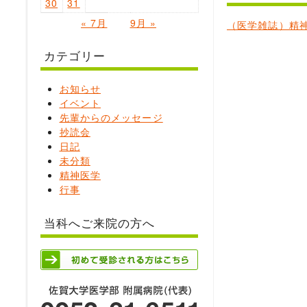
30
31
« 7月
9月 »
（医学雑誌）精
カテゴリー
お知らせ
イベント
先輩からのメッセージ
抄読会
日記
未分類
精神医学
行事
当科へご来院の方へ