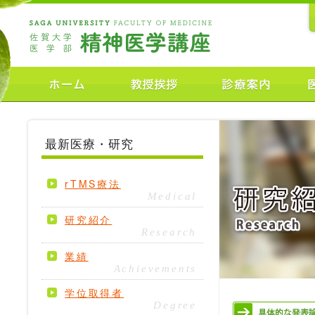
最新医療・研究
rTMS療法
Medical
研究紹介
Research
業績
Achievements
学位取得者
Degree